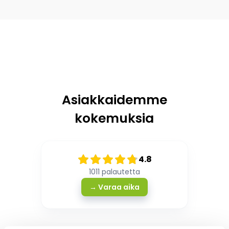
Asiakkaidemme
kokemuksia
4.8
1011
palautetta
→ Varaa aika