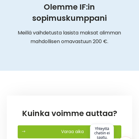
Olemme IF:in
sopimuskumppani
Meillä vaihdetusta lasista maksat alimman
mahdollisen omavastuun 200 €.
Kuinka voimme auttaa?
Yhteyttä
Varaa aika
chatiin ei
saatu.