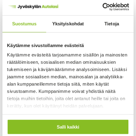
Jouni P
JP
10 months ago
Suostumus
Yksityiskohdat
Tietoja
Sovittu aikataulu piti ja työ valmistui
A
nopeasti
s
Käytämme sivustollamme evästeitä
Vahvistettu asiakas
V
Käytämme evästeitä tarjoamamme sisällön ja mainosten
räätälöimiseen, sosiaalisen median ominaisuuksien
tukemiseen ja kävijämäärämme analysoimiseen. Lisäksi
Page
jaamme sosiaalisen median, mainosalan ja analytiikka-
2 / 25
2
alan kumppaneillemme tietoja siitä, miten käytät
of
sivustoamme. Kumppanimme voivat yhdistää näitä
25
tietoja muihin tietoihin, joita olet antanut heille tai joita on
kerätty, kun olet käyttänyt heidän palvelujaan.
Salli kaikki