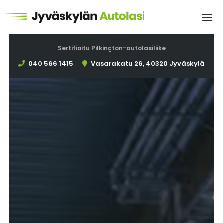
Sertifioitu Pilkington-autolasiliike
040 566 1415
Vasarakatu 26, 40320 Jyväskylä
Videotoistin