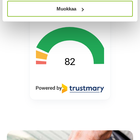
Muokkaa
Reaaliaikainen NPS-luku
82