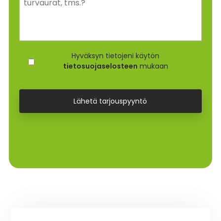
G
Hyväksyn tietojeni käytön
D
tietosuojaselosteen
mukaan
P
R
*