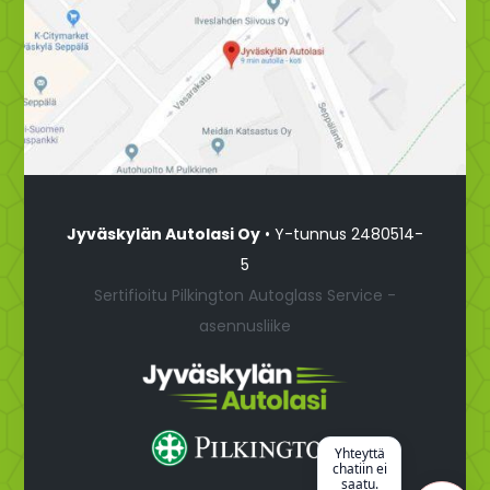
Jyväskylän Autolasi Oy
• Y-tunnus 2480514-
5
Sertifioitu Pilkington Autoglass Service -
asennusliike
Yhteyttä
chatiin ei
saatu.