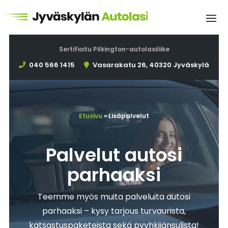
Sertifioitu Pilkington-autolasiliike
040 566 1415
Vasarakatu 26, 40320 Jyväskylä
Etusivu
»
Lisäpalvelut
Palvelut autosi
parhaaksi
Teemme myös muita palveluita autosi
parhaaksi – kysy tarjous turvaurista,
katsastuspaketeista sekä pyyhkijänsulista!