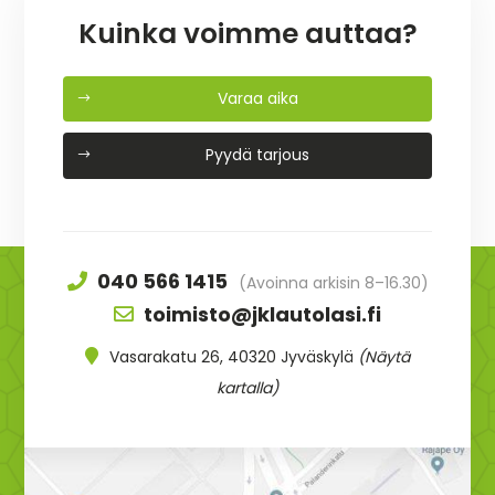
Kuinka voimme auttaa?
Varaa aika
Pyydä tarjous
040 566 1415
(Avoinna arkisin 8–16.30)
toimisto@jklautolasi.fi
Vasarakatu 26, 40320 Jyväskylä
(Näytä
kartalla)