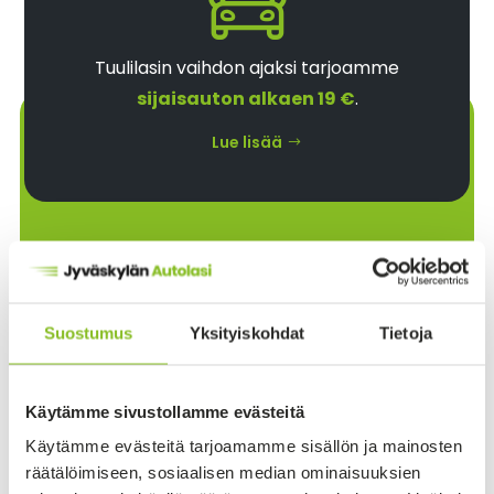
Tuulilasin vaihdon ajaksi tarjoamme
sijaisauton alkaen 19 €
.
Lue lisää
Pyydä tarjous
Suostumus
Yksityiskohdat
Tietoja
Pyydä tarjous soittamalla
040 566 1415
tai
alla olevan lomakkeen kautta – vastaamme
mahdollisimman nopeasti!
Käytämme sivustollamme evästeitä
Käytämme evästeitä tarjoamamme sisällön ja mainosten
Nimi
*
räätälöimiseen, sosiaalisen median ominaisuuksien