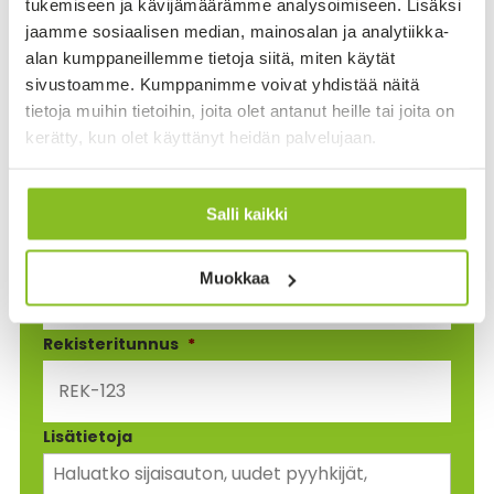
tukemiseen ja kävijämäärämme analysoimiseen. Lisäksi
jaamme sosiaalisen median, mainosalan ja analytiikka-
alan kumppaneillemme tietoja siitä, miten käytät
Puhelin
*
sivustoamme. Kumppanimme voivat yhdistää näitä
tietoja muihin tietoihin, joita olet antanut heille tai joita on
kerätty, kun olet käyttänyt heidän palvelujaan.
Sähköposti
*
Salli kaikki
Auton tiedot
*
Muokkaa
Rekisteritunnus
*
Lisätietoja