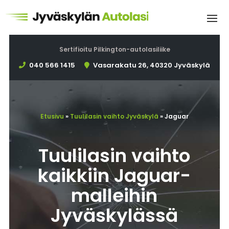
Sertifioitu Pilkington-autolasiliike
040 566 1415
Vasarakatu 26, 40320 Jyväskylä
Etusivu
»
Tuulilasin vaihto Jyväskylä
»
Jaguar
Tuulilasin vaihto
kaikkiin Jaguar-
malleihin
Jyväskylässä