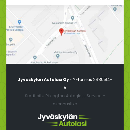
Jyväskylän Autolasi Oy
• Y-tunnus 2480514-
5
Sertifioitu Pilkington Autoglass Service -
asennusliike