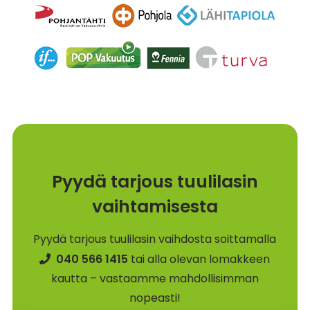
Pyydä tarjous tuulilasin
vaihtamisesta
Pyydä tarjous tuulilasin vaihdosta soittamalla
040 566 1415
tai alla olevan lomakkeen
kautta – vastaamme mahdollisimman
nopeasti!