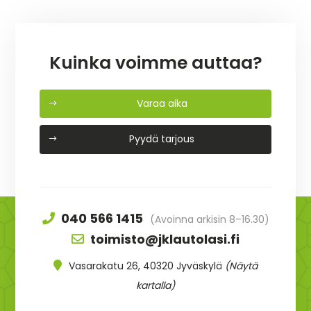
Kuinka voimme auttaa?
Varaa aika
Pyydä tarjous
040 566 1415
(Avoinna arkisin 8–16.30)
toimisto@jklautolasi.fi
Vasarakatu 26, 40320 Jyväskylä
(Näytä
kartalla)