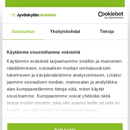
Nimi
*
Suostumus
Yksityiskohdat
Tietoja
Puhelin
*
Käytämme sivustollamme evästeitä
Sähköposti
*
Käytämme evästeitä tarjoamamme sisällön ja mainosten
räätälöimiseen, sosiaalisen median ominaisuuksien
tukemiseen ja kävijämäärämme analysoimiseen. Lisäksi
jaamme sosiaalisen median, mainosalan ja analytiikka-
Auton tiedot
*
alan kumppaneillemme tietoja siitä, miten käytät
sivustoamme. Kumppanimme voivat yhdistää näitä
tietoja muihin tietoihin, joita olet antanut heille tai joita on
Rekisteritunnus
*
kerätty, kun olet käyttänyt heidän palvelujaan.
Salli kaikki