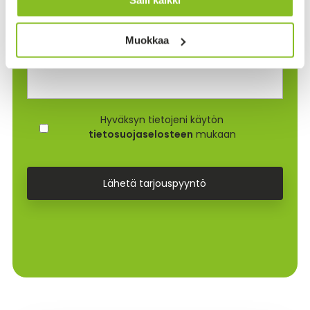
Lisätietoja
Muokkaa
G
Hyväksyn tietojeni käytön
D
tietosuojaselosteen
mukaan
P
R
*