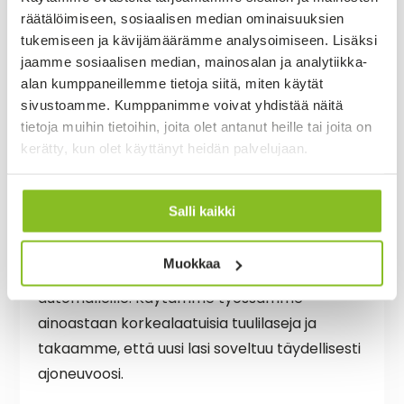
räätälöimiseen, sosiaalisen median ominaisuuksien
tukemiseen ja kävijämäärämme analysoimiseen. Lisäksi
jaamme sosiaalisen median, mainosalan ja analytiikka-
Tuulilasin vaihto hinta 2026 – Tuulilasin
alan kumppaneillemme tietoja siitä, miten käytät
kameran kalibrointi
sivustoamme. Kumppanimme voivat yhdistää näitä
tietoja muihin tietoihin, joita olet antanut heille tai joita on
Mitä maksaa tuulilasin
kerätty, kun olet käyttänyt heidän palvelujaan.
vaihto Jyväskylän
Autolasin kautta?
Salli kaikki
Jyväskylän Autolasi tarjoaa tuulilasin vaihto-
Muokkaa
ja korjauspalvelut räätälöidysti eri
automalleille. Käytämme työssämme
ainoastaan korkealaatuisia tuulilaseja ja
takaamme, että uusi lasi soveltuu täydellisesti
ajoneuvoosi.