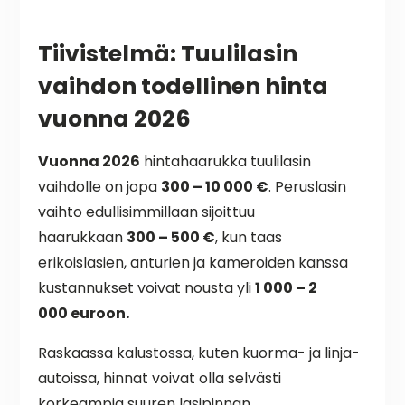
Tiivistelmä: Tuulilasin
vaihdon todellinen hinta
vuonna 2026
Vuonna 2026
hintahaarukka tuulilasin
vaihdolle on jopa
300 – 10 000 €
. Peruslasin
vaihto edullisimmillaan sijoittuu
haarukkaan
300 – 500 €
, kun taas
erikoislasien, anturien ja kameroiden kanssa
kustannukset voivat nousta yli
1 000 – 2
000 euroon.
Raskaassa kalustossa, kuten kuorma- ja linja-
autoissa, hinnat voivat olla selvästi
korkeampia suuren lasipinnan,