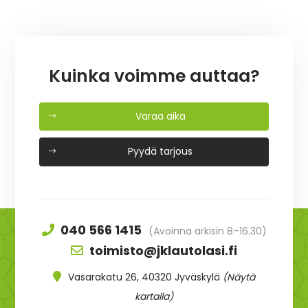
Kuinka voimme auttaa?
Varaa aika
Pyydä tarjous
040 566 1415
(Avoinna arkisin 8–16.30)
toimisto@jklautolasi.fi
Vasarakatu 26, 40320 Jyväskylä
(Näytä
kartalla)