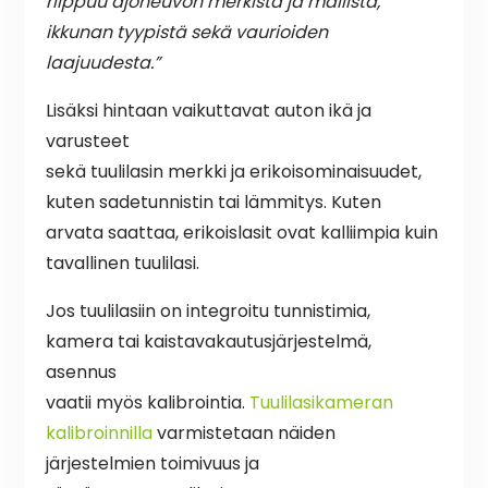
riippuu ajoneuvon merkistä ja mallista,
ikkunan tyypistä sekä vaurioiden
laajuudesta.”
Lisäksi hintaan vaikuttavat auton ikä ja
varusteet
sekä tuulilasin merkki ja erikoisominaisuudet,
kuten sadetunnistin tai lämmitys. Kuten
arvata saattaa, erikoislasit ovat kalliimpia kuin
tavallinen tuulilasi.
Jos tuulilasiin on integroitu tunnistimia,
kamera tai kaistavakautusjärjestelmä,
asennus
vaatii myös kalibrointia.
Tuulilasikameran
kalibroinnilla
varmistetaan näiden
järjestelmien toimivuus ja