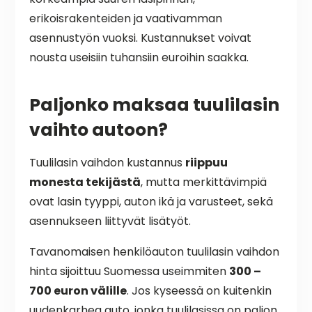
erikoisrakenteiden ja vaativamman
asennustyön vuoksi. Kustannukset voivat
nousta useisiin tuhansiin euroihin saakka.
Paljonko maksaa tuulilasin
vaihto autoon?
Tuulilasin vaihdon kustannus
riippuu
monesta tekijästä
, mutta merkittävimpiä
ovat lasin tyyppi, auton ikä ja varusteet, sekä
asennukseen liittyvät lisätyöt.
Tavanomaisen henkilöauton tuulilasin vaihdon
hinta sijoittuu Suomessa useimmiten
300 –
700 euron välille
. Jos kyseessä on kuitenkin
uudenkarhea auto, jonka tuulilasissa on paljon