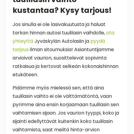
kustantaa? Kysy tarjous!
Jos sinulla ei ole lasivakuutusta ja haluat
tarkan hinnan autosi tuulilasin vaihdolle,
ota
yhteyttä
Jyväskylän Autolasiin ja
pyydä
tarjous
ilman sitoumuksia! Asiantuntijamme
arvioivat vaurion, suosittelevat sopivinta
ratkaisua ja kertovat selkeän kokonaishinnan
etukäteen.
Pidämme myös mielessä sen, että aina
tuulilasin vaihto ei ole välttämätöntä, vaan
pyrimme aina ensin korjaamaan tuulilasin sen
vaihtamisen sijaan. Jos vaurion tyyppi, koko ja
sijainti edellyttävät kuitenkin koko tuulilasin
vaihtamista, saat meiltä hinta-arvion