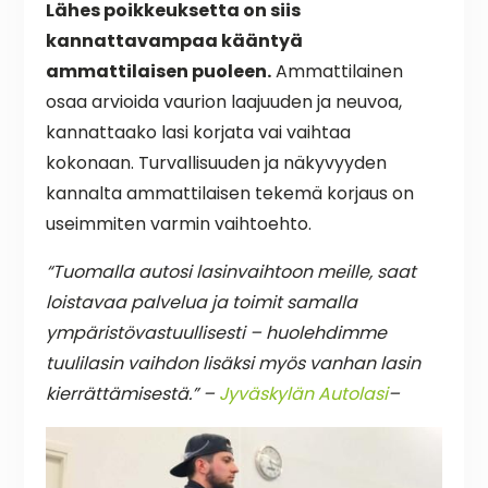
Lähes poikkeuksetta on siis
kannattavampaa kääntyä
ammattilaisen puoleen.
Ammattilainen
osaa arvioida vaurion laajuuden ja neuvoa,
kannattaako lasi korjata vai vaihtaa
kokonaan. Turvallisuuden ja näkyvyyden
kannalta ammattilaisen tekemä korjaus on
useimmiten varmin vaihtoehto.
“Tuomalla autosi lasinvaihtoon meille, saat
loistavaa palvelua ja toimit samalla
ympäristövastuullisesti – huolehdimme
tuulilasin vaihdon lisäksi myös vanhan lasin
kierrättämisestä.” –
Jyväskylän Autolasi
–