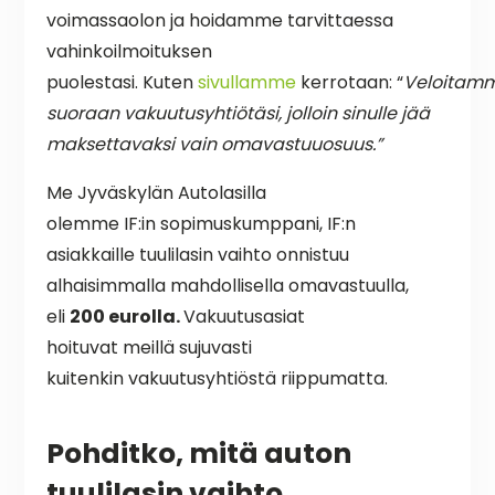
voimassaolon ja hoidamme tarvittaessa
vahinkoilmoituksen
puolestasi. Kuten
sivullamme
kerrotaan: “
Veloitam
suoraan vakuutusyhtiötäsi, jolloin sinulle jää
maksettavaksi vain omavastuuosuus.”
Me Jyväskylän Autolasilla
olemme IF:in sopimuskumppani, IF:n
asiakkaille tuulilasin vaihto onnistuu
alhaisimmalla mahdollisella omavastuulla,
eli
200 eurolla.
Vakuutusasiat
hoituvat meillä sujuvasti
kuitenkin vakuutusyhtiöstä riippumatta.
Pohditko, mitä auton
tuulilasin vaihto