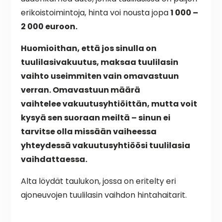
erikoistoimintoja, hinta voi nousta jopa
1 000 –
2 000 euroon.
Huomioithan, että jos sinulla on
tuulilasivakuutus, maksaa tuulilasin
vaihto useimmiten vain omavastuun
verran. Omavastuun määrä
vaihtelee
vakuutusyhtiöittän
, mutta voit
kysyä sen suoraan meiltä – sinun ei
tarvitse olla missään vaiheessa
yhteydessä vakuutusyhtiöösi tuulilasia
vaihdattaessa.
Alta löydät taulukon, jossa on eritelty eri
ajoneuvojen tuulilasin vaihdon hintahaitarit.