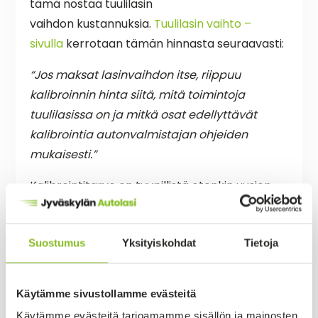
tämä nostaa tuulilasin
vaihdon kustannuksia.
Tuulilasin vaihto –
sivulla
kerrotaan tämän hinnasta seuraavasti:
“Jos maksat lasinvaihdon itse, riippuu
kalibroinnin hinta siitä, mitä toimintoja
tuulilasissa on ja mitkä osat edellyttävät
kalibrointia autonvalmistajan ohjeiden
mukaisesti.”
Kalibrointitarve on tyypillistä etenkin uusien
autojen kohdalla.
Suostumus
Yksityiskohdat
Tietoja
Käytämme sivustollamme evästeitä
Käytämme evästeitä tarjoamamme sisällön ja mainosten